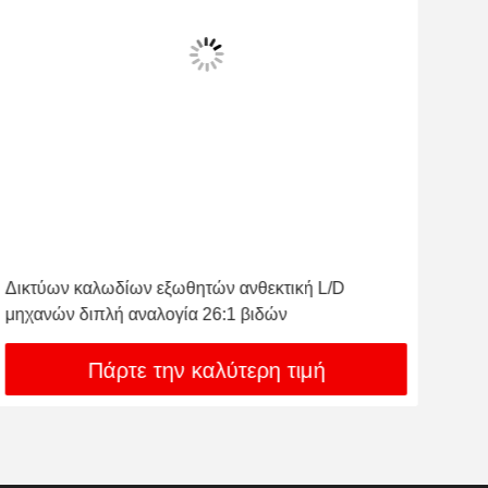
Δικτύων καλωδίων εξωθητών ανθεκτική L/D
Μηχ
μηχανών διπλή αναλογία 26:1 βιδών
κατ
Πάρτε την καλύτερη τιμή