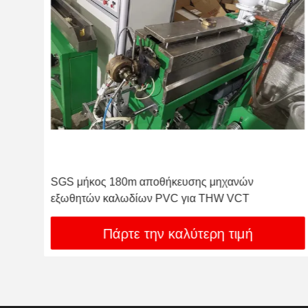
SGS μήκος 180m αποθήκευσης μηχανών
ού
εξωθητών καλωδίων PVC για THW VCT
Πάρτε την καλύτερη τιμή