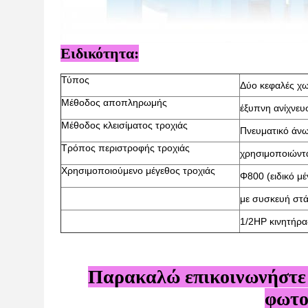
Ειδικότητα:
Τύπος
Δύο κεφαλές χωρ
Μέθοδος αποπληρωμής
έξυπνη ανίχνευ
Μέθοδος κλεισίματος τροχιάς
Πνευματικό άνω
Τρόπος περιστροφής τροχιάς
χρησιμοποιώντ
Χρησιμοποιούμενο μέγεθος τροχιάς
Φ800 (ειδικό μ
με συσκευή στ
1/2HP κινητήρα
Παρακαλώ επικοινωνήστε μ
φωτο