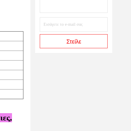
Στείλε
ιες,