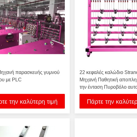
ηχανή παρασκευής γυμνού
22 κεφαλές καλώδιο Stran
ου με PLC
Μηχανή Παθητική αποπλ
την ένταση Πυροβόλο αυτ
ρυθμίζει την ένταση
τε την καλύτερη τιμή
Πάρτε την καλύτερ