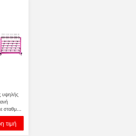
ς υψηλής
χανή
ε σταθμό
η τιμή