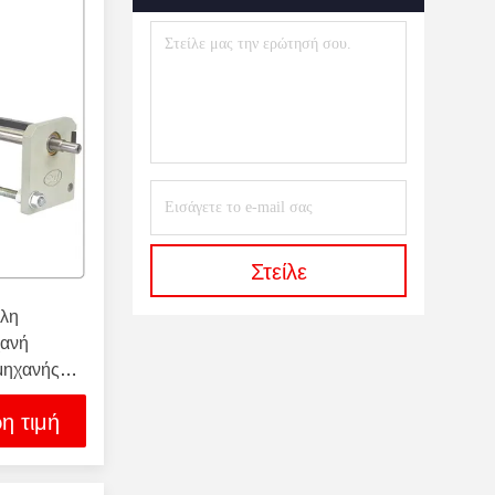
Στείλε
άλη
χανή
μηχανής
χύτητας
η τιμή