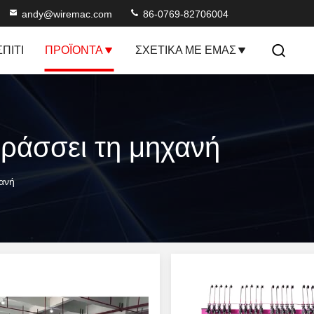
andy@wiremac.com
86-0769-82706004
ΣΠΊΤΙ
ΠΡΟΪΌΝΤΑ
ΣΧΕΤΙΚΆ ΜΕ ΕΜΆΣ
ράσσει τη μηχανή
ανή