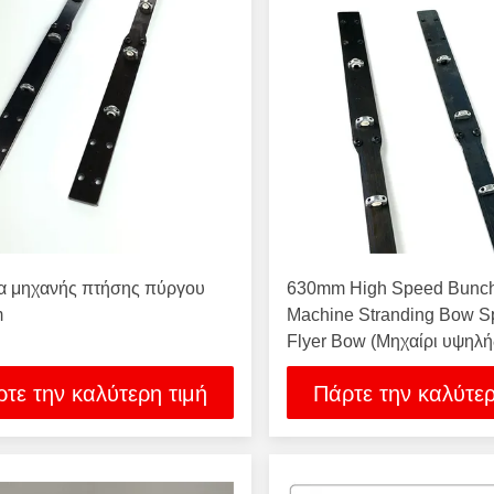
α μηχανής πτήσης πύργου
630mm High Speed Bunc
m
Machine Stranding Bow Sp
Flyer Bow (Μηχαίρι υψηλή
ταχύτητας 630 χιλιοστών)
τε την καλύτερη τιμή
Πάρτε την καλύτερ