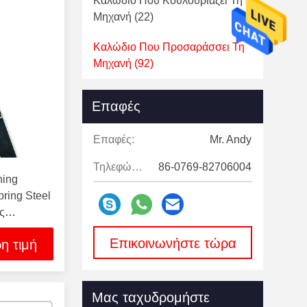
Καλώδιο Που Κουλουριάζει Τη
Μηχανή
(22)
Καλώδιο Που Προσαράσσει Τη
Μηχανή
(92)
Μηχανή Εξωθητών Καλωδίων
Επαφές
(176)
Επαφές:
Mr. Andy
Κύβοι Σχεδίων Καλωδίων
(18)
Τηλεφώνημα:
86-0769-82706004
Στροφίο Εξελίκτρων Καλωδίων
hing
(16)
ring Steel
ς
Ανταλλακτικά Μηχανών Σχεδίων
Καλωδίων
(6)
Επικοινωνήστε τώρα
η τιμή
Πετώντας Μηχανή Ράβδων
Χαλκού
(11)
Μας ταχυδρομήστε